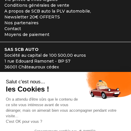
Conditions générales de vente
A propos de SCB auto la PLV automobile,
Newsletter 20€ OFFERTS
Nos partenaires
Contact
Moyens de paiement
SAS SCB AUTO
Société au capital de 100 500,00 euros
1 rue Edouard Ramonet - BP 57
36001 Châteauroux cédex
Téléphone : 02 54 27 00 32
Accueil téléphonique du lundi au samedi de 8h à 19h30.
Site avec paiement sécurisé
Cyberplus