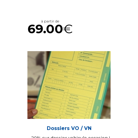
à partir de
69.00
€
Dossiers VO / VN