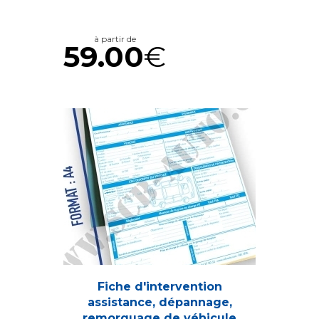
à partir de
59.00
€
Fiche d'intervention
assistance, dépannage,
remorquage de véhicule