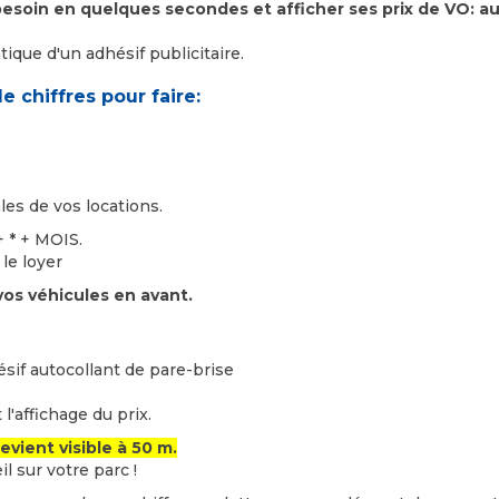
soin en quelques secondes et afficher ses prix de VO: aut
ntique d'un adhésif publicitaire.
de chiffres pour faire:
es de vos locations.
+ * + MOIS.
le loyer
os véhicules en avant.
ésif autocollant de pare-brise
'affichage du prix.
evient visible à 50 m.
il sur votre parc !