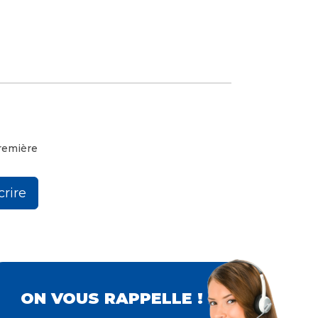
remière
crire
ON VOUS RAPPELLE !