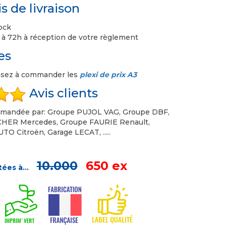
s de livraison
ock
 à 72h à réception de votre règlement
es
nsez à commander les
plexi de prix A3
Avis clients
mmandée par: Groupe PUJOL VAG, Groupe DBF,
ER Mercedes, Groupe FAURIE Renault,
O Citroën, Garage LECAT, .....
10.000
650 ex
itées à...