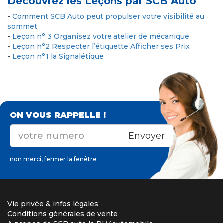
Découvrez les Leçons par SCB Auto
-
Comment SCB Auto peut propulser votre visibilité au
sommet
-
Leçon n° 3 Organisez votre atelier de mécanique
-
Leçon n°2 Respecter l’étiquette Afficher ses Prix
-
Leçon n°1 la Signalétique
ON VOUS RAPPELLE !
Envoyer
non merci, fermer la fenêtre
Vie privée & infos légales
Conditions générales de vente